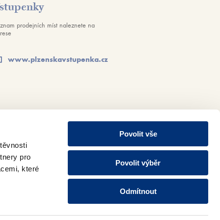
stupenky
znam prodejních míst naleznete na
rese
www.plzenskavstupenka.cz
Povolit vše
těvnosti
tnery pro
Povolit výběr
acemi, které
Odmítnout