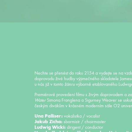
Nechte se přenést do roku 2154 a vydejte se na vzd
doprovodu živé hudby výjimečného skladatele Jamese
u nás již v tomto žánru výborně etablovaného Ludwig
Premiérové provedení filmu s živým doprovodem a za 
Water
Simona Franglena a Sigurney Weaver se uskutečn
českým divákům v krásném moderním sále O2 universu
Una Palliser:
vokalistka / vocalist
Jakub Zicha:
sbormistr / choirmaster
Ludwig Wicki:
dirigent / conductor