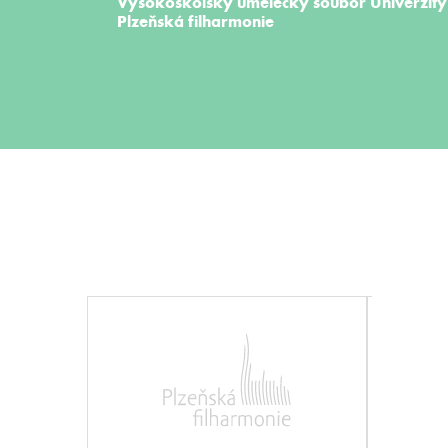
Vysokoškolský umělecký soubor
Univerzit
Plzeňská filharmonie