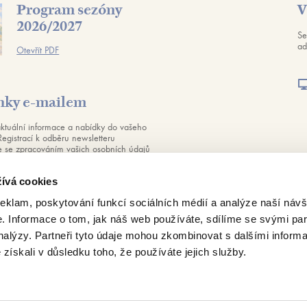
Program sezóny
V
2026/2027
Se
ad
Otevřít PDF
nky e-mailem
aktuální informace a nabídky do vašeho
Registrací k odběru newsletteru
te se zpracováním vašich osobních údajů
ch
zásad ochrany osobních údajů
. Svůj
ůžete kdykoliv odvolat.
ívá cookies
reklam, poskytování funkcí sociálních médií a analýze naší návš
Odebírat
 Informace o tom, jak náš web používáte, sdílíme se svými par
analýzy. Partneři tyto údaje mohou zkombinovat s dalšími inform
é získali v důsledku toho, že používáte jejich služby.