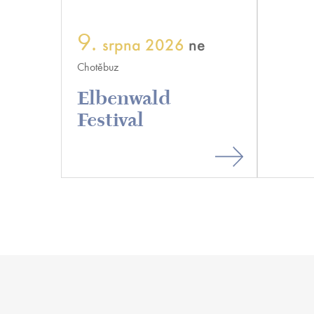
9.
srpna 2026
ne
16.
Chotěbuz
DEPO 2
Elbenwald
Fest
Festival
Open air