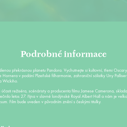
Podrobné informace
álenou překrásnou planetu Pandora. Vychutnejte si kultovní, třemi Osc
 Hornera v podání Plzeňské filharmonie, zahraniční sólistky Uny Palli
a Wickiho.
účasti režiséra, scénáristy a producenta filmu Jamese Camerona, sklada
ilo letos 27. října v slavné londýnské Royal Albert Hall a nám je velkou
m. Film bude uveden v původním znění s českými titulky.