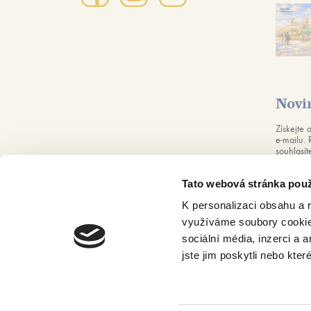
Novi
Získejte 
e-mailu. 
souhlasí
dle naši
souhlas m
Tato webová stránka použ
K personalizaci obsahu a 
využíváme soubory cookie.
Created by
Beneš & Michl
sociální média, inzerci a 
jste jim poskytli nebo kter