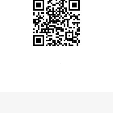
11.
září 2026
pá
srpna 2026
ne
20:30
König Albert Theater Bad Elst
015
Bad Elster
ival na ulici
 koncert