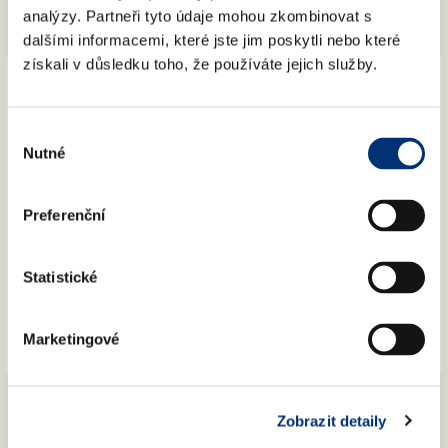
analýzy. Partneři tyto údaje mohou zkombinovat s
Úřední deska
dalšími informacemi, které jste jim poskytli nebo které
Správní a Dozorčí rada
získali v důsledku toho, že používáte jejich služby.
×
Výběr
Nutné
souhlasu
Program
Vstupenky
Preferenční
Orchestr
Kontakt
Interní web
Statistické
Marketingové
Program podle kategorie
Klasická
Klasická
Zobrazit detaily
řada
řada
\Diamant
\Platina