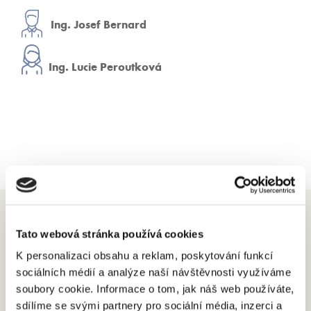
Ing. Josef Bernard
Ing. Lucie Peroutková
Tato webová stránka používá cookies
K personalizaci obsahu a reklam, poskytování funkcí
sociálních médií a analýze naší návštěvnosti využíváme
Plzeňská filharmonie, o.p.s.
soubory cookie. Informace o tom, jak náš web používáte,
náměstí Míru 2363/10
301 00 Plzeň
sdílíme se svými partnery pro sociální média, inzerci a