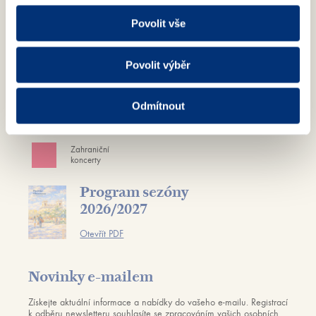
Napříč
Chrámová
Povolit vše
žánry
koncertní
\Crossover
řada
Kruh přátel
Dětem
Povolit výběr
hudby
\Duha
Projekty
Odmítnout
Mimořádné
pro děti a
koncerty
mládež
Zahraniční
koncerty
Program sezóny
2026/2027
Otevřít PDF
Novinky e-mailem
Získejte aktuální informace a nabídky do vašeho e-mailu. Registrací
k odběru newsletteru souhlasíte se zpracováním vašich osobních