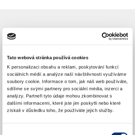
Jdete na koncert poprvé?
Tato webová stránka používá cookies
K personalizaci obsahu a reklam, poskytování funkcí
sociálních médií a analýze naší návštěvnosti využíváme
soubory cookie. Informace o tom, jak náš web používáte,
Jak se vhodně obléct na koncert?
sdílíme se svými partnery pro sociální média, inzerci a
analýzy. Partneři tyto údaje mohou zkombinovat s
dalšími informacemi, které jste jim poskytli nebo které
získali v důsledku toho, že používáte jejich služby.
Kdy se má tleskat? (Netleskat mezi větami)
Výběr