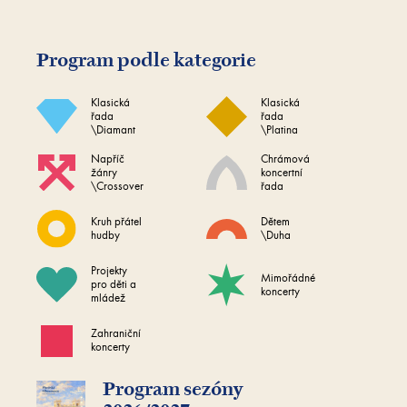
Program podle kategorie
Klasická
Klasická
řada
řada
\Diamant
\Platina
Napříč
Chrámová
žánry
koncertní
\Crossover
řada
Kruh přátel
Dětem
hudby
\Duha
Projekty
Mimořádné
pro děti a
koncerty
mládež
Zahraniční
koncerty
Program sezóny