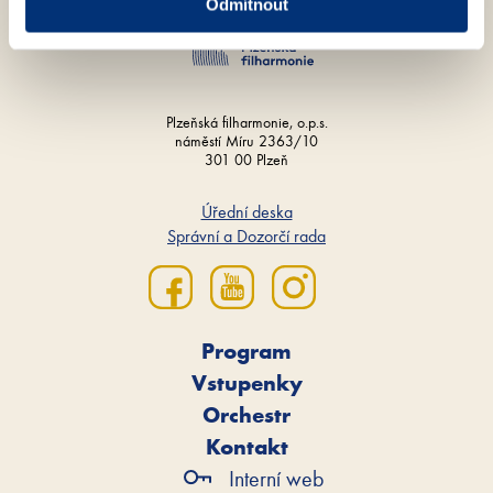
Odmítnout
Plzeňská filharmonie, o.p.s.
náměstí Míru 2363/10
301 00 Plzeň
Úřední deska
Správní a Dozorčí rada
Program
Vstupenky
Orchestr
Kontakt
Interní web