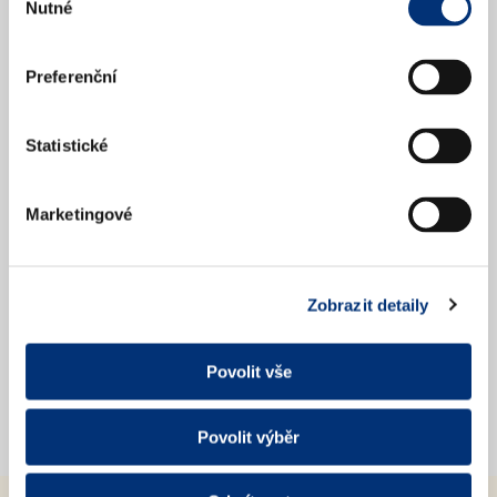
Nutné
souhlasu
Preferenční
Co je to věta?
Statistické
Marketingové
Proč si mám
vzít program?
Zobrazit detaily
Povolit vše
Dozvědět se více
Povolit výběr