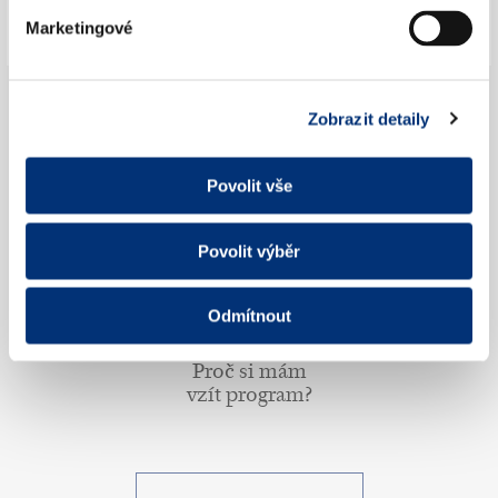
Marketingové
Kdy se má tleskat? (Netleskat mezi větami)
Zobrazit detaily
Povolit vše
Co je to věta?
Povolit výběr
Odmítnout
Proč si mám
vzít program?