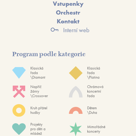
Vstupenky
Orchestr
Kontakt
Interní web
Program podle kategorie
Klasická
Klasická
řada
řada
\Diamant
\Platina
Napříč
Chrámová
žánry
koncertní
\Crossover
řada
Kruh přátel
Dětem
hudby
\Duha
Projekty
Mimořádné
pro děti a
koncerty
mládež