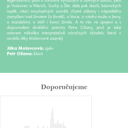
legendárních písní a šansonů výrazných a slavných autorů, jako
je Voskovec a Werich, Suchý a Šlitr, dále pak skečů, básnických
replik, citací smysluplných souvětí, chytré zábavy i nápaditého
zamyšlení nad životem (o životě), o lásce, o vztahu muže a ženy,
o manželství, o stáří i konci života. A to vše ve spojení a s
doprovodem skvělého pianisty Petra Ožany, jenž je také
autorem několika interpretačně náročných skladeb, které v
recitálu Jitky Molavcové zaznějí.
Jitka Molavcová:
zpěv
Petr Ožana:
klavír
Doporučujeme