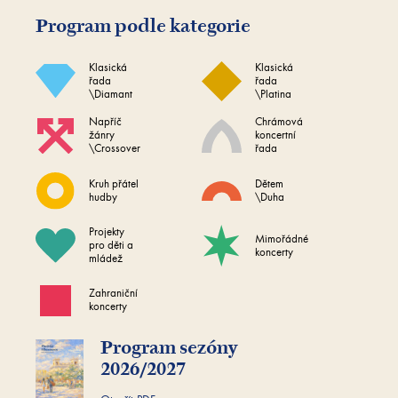
Program podle kategorie
Klasická
Klasická
řada
řada
\Diamant
\Platina
Napříč
Chrámová
žánry
koncertní
\Crossover
řada
Kruh přátel
Dětem
hudby
\Duha
Projekty
Mimořádné
pro děti a
koncerty
mládež
Zahraniční
koncerty
Program sezóny
2026/2027