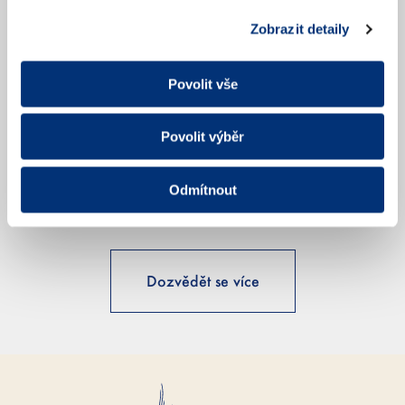
Zobrazit detaily
Co je to věta?
Povolit vše
Povolit výběr
Proč si mám
vzít program?
Odmítnout
Dozvědět se více