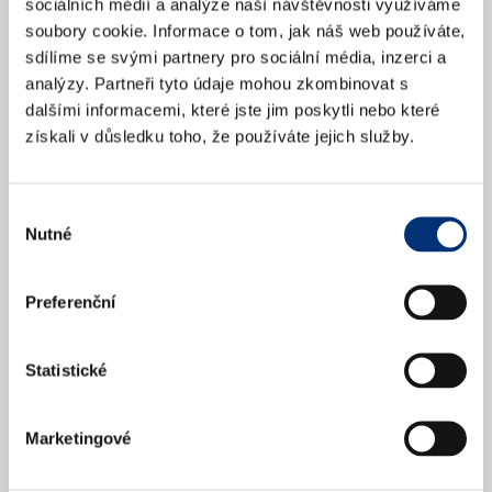
sociálních médií a analýze naší návštěvnosti využíváme
soubory cookie. Informace o tom, jak náš web používáte,
sdílíme se svými partnery pro sociální média, inzerci a
Jdete na koncert poprvé?
analýzy. Partneři tyto údaje mohou zkombinovat s
dalšími informacemi, které jste jim poskytli nebo které
získali v důsledku toho, že používáte jejich služby.
Výběr
Nutné
souhlasu
Jak se vhodně obléct na koncert?
Preferenční
Statistické
Kdy se má tleskat? (Netleskat mezi větami)
Marketingové