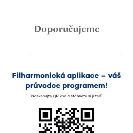
Doporučujeme
11.
září 2026
pá
srpna 2026
ne
20:30
König Albert Theater Bad Elst
015
Bad Elster