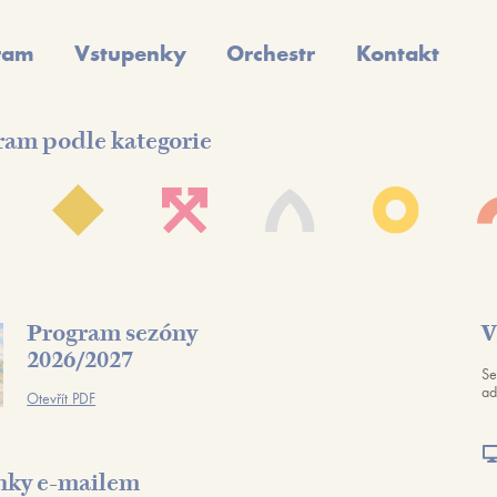
ram
Vstupenky
Orchestr
Kontakt
ram podle kategorie
Program sezóny
V
2026/2027
Se
ad
Otevřít PDF
nky e-mailem