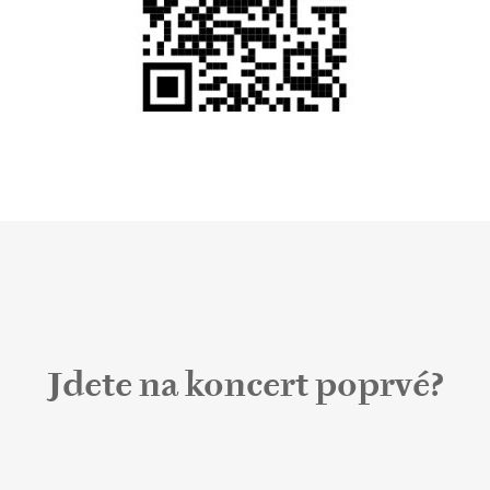
ival na ulici
 koncert
Jdete na koncert poprvé?