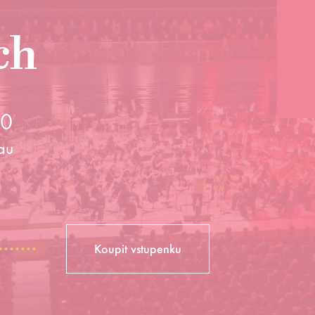
ch
30
au
Koupit vstupenku