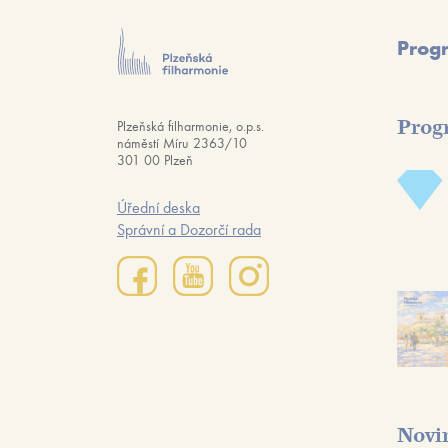
Prog
Prog
Plzeňská filharmonie, o.p.s.
náměstí Míru 2363/10
301 00 Plzeň
Úřední deska
Správní a Dozorčí rada
Novi