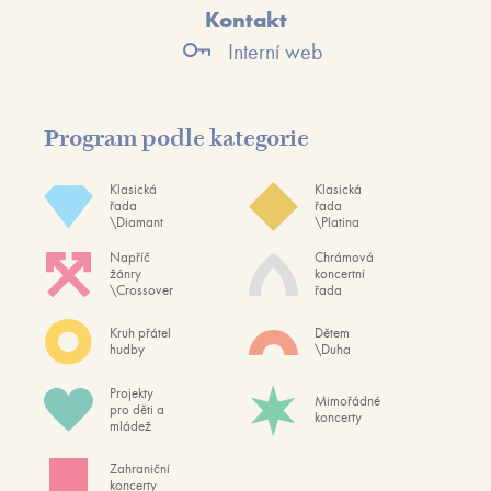
Kontakt
Interní web
Program podle kategorie
Klasická
Klasická
řada
řada
\Diamant
\Platina
Napříč
Chrámová
žánry
koncertní
\Crossover
řada
Kruh přátel
Dětem
hudby
\Duha
Projekty
Mimořádné
pro děti a
koncerty
mládež
Zahraniční
koncerty