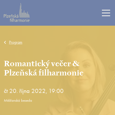
Program
Romantický večer &
Plzeňská filharmonie
čt 20. října 2022, 19:00
Měšťanská beseda