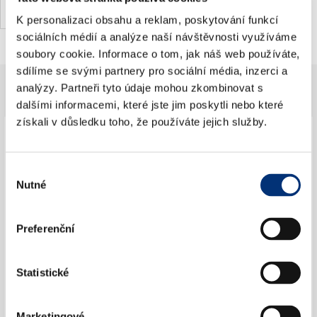
K personalizaci obsahu a reklam, poskytování funkcí
sociálních médií a analýze naší návštěvnosti využíváme
soubory cookie. Informace o tom, jak náš web používáte,
sdílíme se svými partnery pro sociální média, inzerci a
analýzy. Partneři tyto údaje mohou zkombinovat s
dalšími informacemi, které jste jim poskytli nebo které
Jdete na koncert poprvé?
získali v důsledku toho, že používáte jejich služby.
×
Výběr
Nutné
souhlasu
Preferenční
Jak se vhodně obléct na koncert?
Statistické
Marketingové