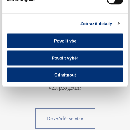
Kdy se má tleskat? (Netleskat mezi větami)
Zobrazit detaily
Povolit vše
Co je to věta?
Povolit výběr
Odmítnout
Proč si mám
vzít program?
Dozvědět se více