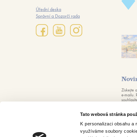
Úřední deska
Správní a Dozorčí rada
Novi
Získejte 
e-mailu. 
souhlasí
dle naši
souhlas m
Tato webová stránka použ
K personalizaci obsahu a 
využíváme soubory cookie.
Created by
Beneš & Michl