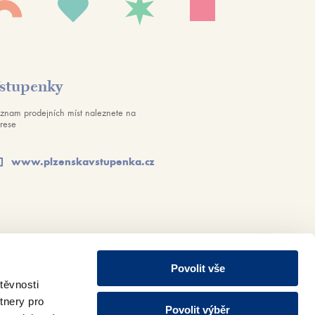
stupenky
znam prodejních míst naleznete na
rese
www.plzenskavstupenka.cz
Povolit vše
těvnosti
tnery pro
Povolit výběr