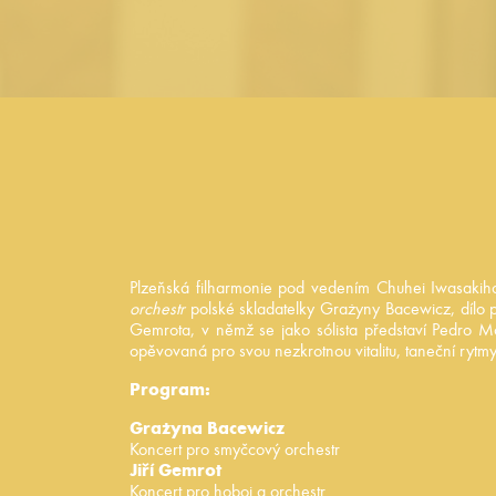
Plzeňská filharmonie pod vedením Chuhei Iwasakiho 
orchestr
polské skladatelky Grażyny Bacewicz, dílo 
Gemrota, v němž se jako sólista představí Pedro M
opěvovaná pro svou nezkrotnou vitalitu, taneční rytm
Program:
Grażyna Bacewicz
Koncert pro smyčcový orchestr
Jiří Gemrot
Koncert pro hoboj a orchestr