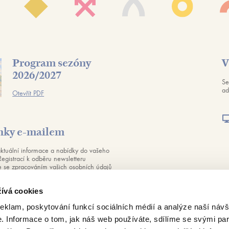
Program sezóny
V
2026/2027
Se
ad
Otevřít PDF
nky e-mailem
aktuální informace a nabídky do vašeho
Registrací k odběru newsletteru
te se zpracováním vašich osobních údajů
ch
zásad ochrany osobních údajů
. Svůj
ůžete kdykoliv odvolat.
ívá cookies
reklam, poskytování funkcí sociálních médií a analýze naší návš
Odebírat
 Informace o tom, jak náš web používáte, sdílíme se svými par