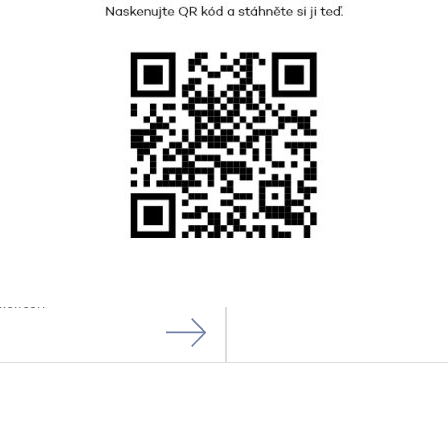
11.
září 2026
pá
rpna 2026
ne
19:30
König Albert Theater Bad Elster
15
Bad Elster
val na ulici
koncert