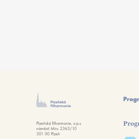
Prog
Prog
Plzeňská filharmonie, o.p.s.
náměstí Míru 2363/10
301 00 Plzeň