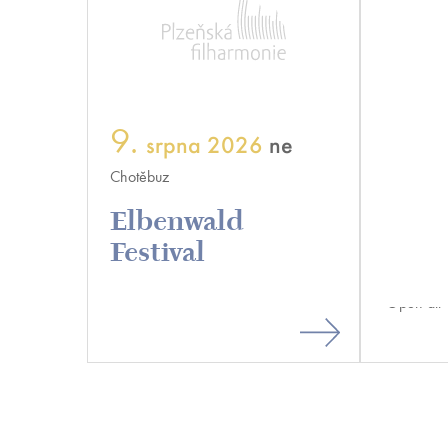
9.
srpna 2026
ne
16.
s
Chotěbuz
20:30
Elbenwald
DEPO 20
Festival
Festi
Open air 