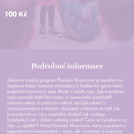
100 Kč
Podrobné informace
Zábavně naučný program Plzeňské filharmonie je zaměřen na
obyčejné lidské vlastnosti nedostižných hudebních géniů všech
hudebně historických etap. Klade si otázky typu: byli to podivíni,
nebo normální lidé? Bonviváni, či nesnesitelní puntičkáři?
Milovaní tatínci, či postrach rodiny? Jací byli někteří z
nejvýznamnějších světových skladatelů v běžném životě? Jak
komunikovali se svým nejbližším okolím? Jak s kolegy
hudebníky? Jak s dalšími velikány umění? Čemu se vyhýbali a na
čem „si ujížděli”? Pořad Plzeňské filharmonie, který pojednává o
legendárních komponistech s úctou, ale i humorem a laskavým