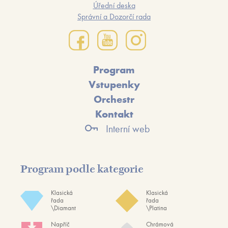
Úřední deska
Správní a Dozorčí rada
Program
Vstupenky
Orchestr
Kontakt
Interní web
Program podle kategorie
Klasická
Klasická
řada
řada
\Diamant
\Platina
Napříč
Chrámová