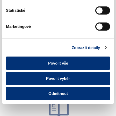
Statistické
Jak se vhodně obléct na koncert?
Marketingové
Zobrazit detaily
Kdy se má tleskat? (Netleskat mezi větami)
Povolit vše
Povolit výběr
Co je to věta?
Odmítnout