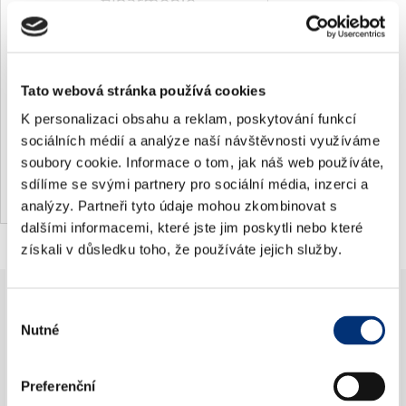
11.
září 2026
pá
19:30
Tato webová stránka používá cookies
König Albert Theater Bad Elster
K personalizaci obsahu a reklam, poskytování funkcí
sociálních médií a analýze naší návštěvnosti využíváme
Bad Elster
soubory cookie. Informace o tom, jak náš web používáte,
sdílíme se svými partnery pro sociální média, inzerci a
analýzy. Partneři tyto údaje mohou zkombinovat s
dalšími informacemi, které jste jim poskytli nebo které
získali v důsledku toho, že používáte jejich služby.
×
Výběr
Nutné
Jdete na koncert poprvé?
souhlasu
Preferenční