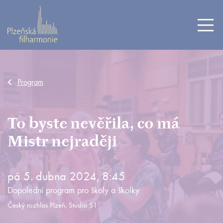
Program
To byste nevěřila, co má
Mistr nejraději
pá 5. dubna 2024, 8:45
Dopolední program pro školy a školky
Český rozhlas Plzeň, Studio S1