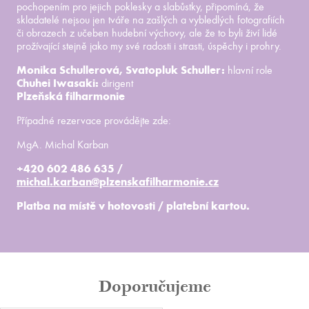
pochopením pro jejich poklesky a slabůstky, připomíná, že
skladatelé nejsou jen tváře na zašlých a vybledlých fotografiích
či obrazech z učeben hudební výchovy, ale že to byli živí lidé
prožívající stejně jako my své radosti i strasti, úspěchy i prohry.
Monika Schullerová, Svatopluk Schuller:
hlavní role
Chuhei Iwasaki:
dirigent
Plzeňská filharmonie
Případné rezervace provádějte zde:
MgA. Michal Karban
+420 602 486 635 /
michal.karban@plzenskafilharmonie.cz
Platba na místě v hotovosti / platební kartou.
Doporučujeme