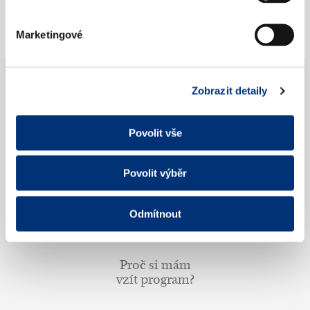
Marketingové
Kdy se má tleskat? (Netleskat mezi větami)
Zobrazit detaily
Povolit vše
Co je to věta?
Povolit výběr
Odmítnout
Proč si mám
vzít program?