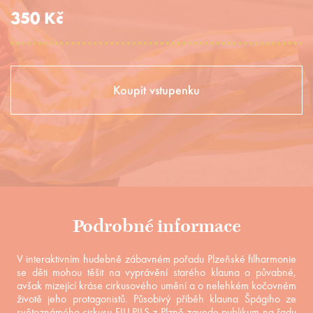
350 Kč
Koupit vstupenku
Podrobné informace
V interaktivním hudebně zábavném pořadu Plzeňské filharmonie
se děti mohou těšit na vyprávění starého klauna o půvabné,
avšak mizející kráse cirkusového umění a o nelehkém kočovném
životě jeho protagonistů. Působivý příběh klauna Špágiho ze
světoznámého cirkusu FILI-PILS z Plzně zavede publikum na řadu