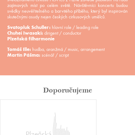
zajímavých míst po celém světě. Návštěvníci koncertu budou
svědky neuvěřitelného a barvitého příběhu, který byl inspirován
skutečnými osudy nejen českých cirkusových umělců.
Svatopluk Schuller:
hlavní role / leading role
Chuhei Iwasaki:
dirigent / conductor
Plzeňská filharmonie
Tomáš Ille:
hudba, aranžmá / music, arrangement
Martin Pášma:
scénář / script
Doporučujeme