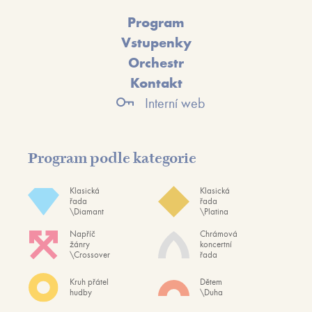
Program
Vstupenky
Orchestr
Kontakt
Interní web
Program podle kategorie
Klasická
Klasická
řada
řada
\Diamant
\Platina
Napříč
Chrámová
žánry
koncertní
\Crossover
řada
Kruh přátel
Dětem
hudby
\Duha